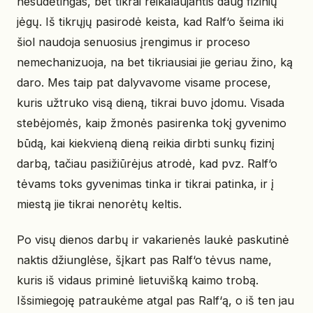
nesudėtingas, bet tikrai reikalaujantis daug fizinių
jėgų. Iš tikrųjų pasirodė keista, kad Ralf‘o šeima iki
šiol naudoja senuosius įrengimus ir proceso
nemechanizuoja, na bet tikriausiai jie geriau žino, ką
daro. Mes taip pat dalyvavome visame procese,
kuris užtruko visą dieną, tikrai buvo įdomu. Visada
stebėjomės, kaip žmonės pasirenka tokį gyvenimo
būdą, kai kiekvieną dieną reikia dirbti sunkų fizinį
darbą, tačiau pasižiūrėjus atrodė, kad pvz. Ralf‘o
tėvams toks gyvenimas tinka ir tikrai patinka, ir į
miestą jie tikrai nenorėtų keltis.
Po visų dienos darbų ir vakarienės laukė paskutinė
naktis džiunglėse, šįkart pas Ralf‘o tėvus name,
kuris iš vidaus priminė lietuvišką kaimo trobą.
Išsimiegoję patraukėme atgal pas Ralf‘ą, o iš ten jau