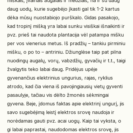
miškais, įvairiais augalais ir medžiais, na ir su daug
daug uodų, kurie sugebėjo įkasti gal tik 1-2 kartus
dėka mūsų nuostabiojo purškalo. Gidas pasakojo,
kad tropinį mišką yra labai sunku visiškai išnaikinti ir
pvz. prieš tai naudota plantacija vėl patampa mišku
per vos vienerius metus. Iš pradžių – tankiu pirminiu
mišku, o po to – antriniu. Džiunglėse taip pat pilna
nuodingų augalų, vorų, vabzdžių, gyvačių ir t.t., taigi
žvalgytis teko labai daug. Pridėjus upėje
gyvenančius elektrinius ungurius, rajas, ryklius
atrodo, kad čia viena iš pavojingiausių vietų gyventi
pasaulyje, tačiau vis dėlto žmonės sėkmingai
gyvena. Beje, įdomus faktas apie elektrinį ungurį, jis
savo sugebėjimą leistį elektros srovę naudoja ir
norėdamas gauti pvz. acai uogų. Kaip tai vyksta, o
gi labai paprastai, naudodomas elektros srovę, jis