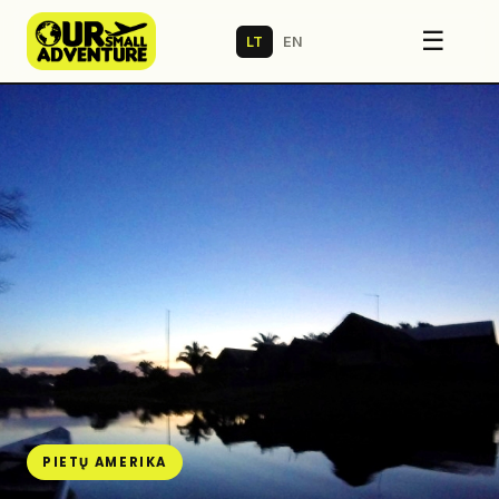
☰
LT
EN
PIETŲ AMERIKA