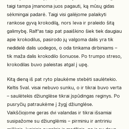
taigi tampa įmanoma juos pagauti, ką mūsų gidas
sėkmingai padarė. Taigi visi galėjome palaikyti
rankose gyvą krokodilą, nors Ieva ir praleido šitą
galimybę. Ralf‘as taip pat paaiškino šiek tiek daugiau
apie krokodilus, pasirodo jų valgoma dalis yra tik
nedidelė dalis uodegos, o oda tinkama dirbiniams –
tik maža dalis krokodilo šonuose. Po trumpo streso,
krokodilas buvo paleistas atgal į upę.
Kitą dieną iš pat ryto plaukėme stebėti saulėtekio.
Keltis 5val. visai nebuvo sunku, o ir tikrai buvo verta
– saulėtekis džiunglėse tikrai įspūdingas reginys. Po
pusryčių patraukėme į žygį džiunglėse.
Vaikščiojome geras dvi valandas ir tikrai išsamiai
susipažome su džiunglėmis – pirminiu ir antriniu