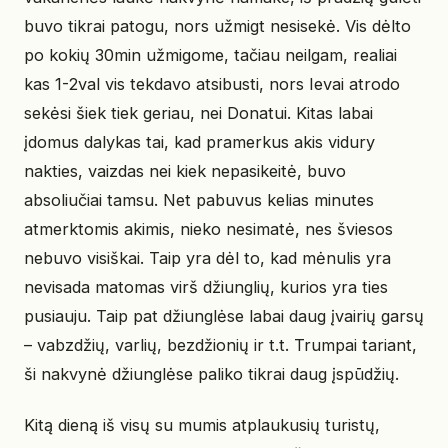
buvo tikrai patogu, nors užmigt nesisekė. Vis dėlto
po kokių 30min užmigome, tačiau neilgam, realiai
kas 1-2val vis tekdavo atsibusti, nors Ievai atrodo
sekėsi šiek tiek geriau, nei Donatui. Kitas labai
įdomus dalykas tai, kad pramerkus akis vidury
nakties, vaizdas nei kiek nepasikeitė, buvo
absoliučiai tamsu. Net pabuvus kelias minutes
atmerktomis akimis, nieko nesimatė, nes šviesos
nebuvo visiškai. Taip yra dėl to, kad mėnulis yra
nevisada matomas virš džiunglių, kurios yra ties
pusiauju. Taip pat džiunglėse labai daug įvairių garsų
– vabzdžių, varlių, bezdžionių ir t.t. Trumpai tariant,
ši nakvynė džiunglėse paliko tikrai daug įspūdžių.
Kitą dieną iš visų su mumis atplaukusių turistų,