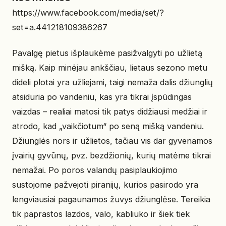
https://www.facebook.com/media/set/?
set=a.441218109386267
Pavalgę pietus išplaukėme pasižvalgyti po užlietą
mišką. Kaip minėjau ankščiau, lietaus sezono metu
dideli plotai yra užliejami, taigi nemaža dalis džiunglių
atsiduria po vandeniu, kas yra tikrai įspūdingas
vaizdas – realiai matosi tik patys didžiausi medžiai ir
atrodo, kad „vaikčiotum“ po seną mišką vandeniu.
Džiunglės nors ir užlietos, tačiau vis dar gyvenamos
įvairių gyvūnų, pvz. bezdžionių, kurių matėme tikrai
nemažai. Po poros valandų pasiplaukiojimo
sustojome pažvejoti piranijų, kurios pasirodo yra
lengviausiai pagaunamos žuvys džiunglėse. Tereikia
tik paprastos lazdos, valo, kabliuko ir šiek tiek