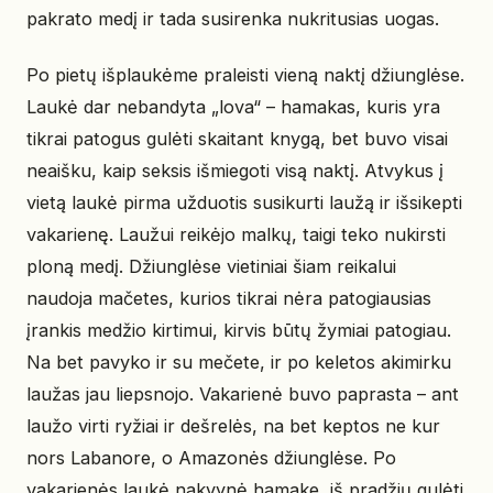
pakrato medį ir tada susirenka nukritusias uogas.
Po pietų išplaukėme praleisti vieną naktį džiunglėse.
Laukė dar nebandyta „lova“ – hamakas, kuris yra
tikrai patogus gulėti skaitant knygą, bet buvo visai
neaišku, kaip seksis išmiegoti visą naktį. Atvykus į
vietą laukė pirma užduotis susikurti laužą ir išsikepti
vakarienę. Laužui reikėjo malkų, taigi teko nukirsti
ploną medį. Džiunglėse vietiniai šiam reikalui
naudoja mačetes, kurios tikrai nėra patogiausias
įrankis medžio kirtimui, kirvis būtų žymiai patogiau.
Na bet pavyko ir su mečete, ir po keletos akimirku
laužas jau liepsnojo. Vakarienė buvo paprasta – ant
laužo virti ryžiai ir dešrelės, na bet keptos ne kur
nors Labanore, o Amazonės džiunglėse. Po
vakarienės laukė nakvynė hamake, iš pradžių gulėti