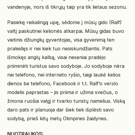
vandenyje, nors iš tikrųjų taip yra tik lietaus sezonu.
Pasiekę reikalingą upę, sėdome į mūsų gido (Ralf)
valtį paskutinei kelionės atkarpai. Mūsų gidas buvo
vietinis džiunglių gyventojas, visa gyvenimą ten
praleidęs ir nei kiek tuo nesiskundžiantis. Pats
išmokęs anglų kalbą, visai neseniai pradėjo
priiminėti turistus savo sodyboje. Jo sodyboje nėra
nei telefono, nei interneto ryšio, taigi laukė kelios
dienos be telefono, Facebook ir t.t. Ralf‘o verslo
modelis paprastas – jis priima ir užima svečius, o
žmona ruošia valgį ir tvarko turistų namelius. Viską
daro pats ir planuoja dar šiek tiek išplėsti savo
sodybą, prieš kitų metų Olimpines žaidynes.
NUOTRAUKOS: