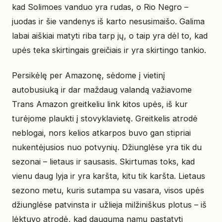
kad Solimoes vanduo yra rudas, o Rio Negro –
juodas ir šie vandenys iš karto nesusimaišo. Galima
labai aiškiai matyti riba tarp jų, o taip yra dėl to, kad
upės teka skirtingais greičiais ir yra skirtingo tankio.
Persikėlę per Amazonę, sėdome į vietinį
autobusiuką ir dar maždaug valandą važiavome
Trans Amazon greitkeliu link kitos upės, iš kur
turėjome plaukti į stovyklavietę. Greitkelis atrodė
neblogai, nors kelios atkarpos buvo gan stipriai
nukentėjusios nuo potvynių. Džiunglėse yra tik du
sezonai – lietaus ir sausasis. Skirtumas toks, kad
vienu daug lyja ir yra karšta, kitu tik karšta. Lietaus
sezono metu, kuris sutampa su vasara, visos upės
džiunglėse patvinsta ir užlieja milžiniškus plotus – iš
lėktuvo atrodė, kad dauguma namų pastatyti