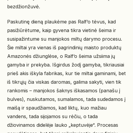
bezdžionžuvė.
Paskutinę dieną plaukėme pas Ralf‘o tėvus, kad
pasižiūrėtume, kaip gyvena tikra vietinė šeima ir
susipažintume su manjokos miltų darymo procesu.
Šie miltai yra vienas iš pagrindinių maisto produktų
Amazonės džiunglėse, o Ralf‘o šeima užsiima jų
gamyba ir prekyba. Išgirdus žodį gamyba, tikriausiai
prieš akis iškyla fabrikas, kur tie miltai gaminami, bet
iš tikrųjų čia viskas daromas, galima sakyti, vien tik
rankomis – manjokos šaknys iškasamos (panašu į
bulves), nuskutamos, sumalamos, tada sudedamos į
maišą ir spaudžiamos, kad liktų, kuo mažiau
vandens, tada sijojamos su rėčiu, o tada
džiovinamos didelėje lauko „keptuvėje“. Procesas