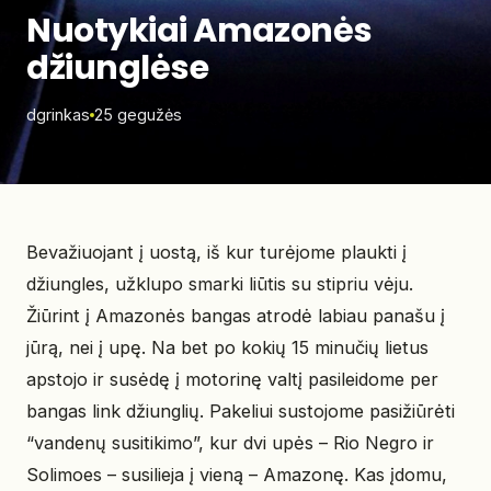
Nuotykiai Amazonės
džiunglėse
dgrinkas
25 gegužės
Bevažiuojant į uostą, iš kur turėjome plaukti į
džiungles, užklupo smarki liūtis su stipriu vėju.
Žiūrint į Amazonės bangas atrodė labiau panašu į
jūrą, nei į upę. Na bet po kokių 15 minučių lietus
apstojo ir susėdę į motorinę valtį pasileidome per
bangas link džiunglių. Pakeliui sustojome pasižiūrėti
“vandenų susitikimo”, kur dvi upės – Rio Negro ir
Solimoes – susilieja į vieną – Amazonę. Kas įdomu,