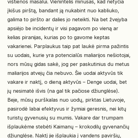
vištienos masalui. Vienintelis minusas, kad netyčia
įkišus pirštą, bandant ją nukabint nuo kabliuko,
galima to piršto ar dalies jo neteikti. Na bet žvejyba
apsiėjo be incidentų ir visi pagavom po vieną ar
kelias piranijas, kurias po to gavome keptas
vakarienei. Parplaukus taip pat laukė pirma pažintis
su uodais, kurie yra potencialūs maliarijos nešiotojai,
nors mūsų gidas sakė, jog per paskutinius du metus
maliarijos atvejų čia nebuvo. Šie uodai aktyvūs tik
vakare ir naktį, o dieną aktyvūs – Denge uodai, bet
jų nesimatė išvis (na gal tik pačiose džiunglėse).
Beje, mūsų purškalas nuo uodų, pirktas Lietuvoje,
pasirodė labai efektyvus ir žymiai geresnis, nei kitų
turistų gyvenusių su mumis. Vakare dar trumpam
išplaukėme stebėti Kaimanų – krokodilų gyvenančių
džiunglėse. Naktį jie išplaukia į vandens paviršių,