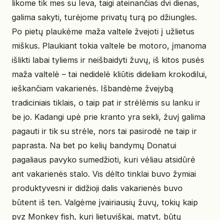
likome tik mes su Ieva, taigi ateinančias dvi dienas,
galima sakyti, turėjome privatų turą po džiungles.
Po pietų plaukėme maža valtele žvejoti į užlietus
miškus. Plaukiant tokia valtele be motoro, įmanoma
išlikti labai tyliems ir neišbaidyti žuvų, iš kitos pusės
maža valtelė – tai nedidelė kliūtis dideliam krokodilui,
ieškančiam vakarienės. Išbandėme žvejybą
tradiciniais tiklais, o taip pat ir strėlėmis su lanku ir
be jo. Kadangi upė prie kranto yra sekli, žuvį galima
pagauti ir tik su strėle, nors tai pasirodė ne taip ir
paprasta. Na bet po kelių bandymų Donatui
pagaliaus pavyko sumedžioti, kuri vėliau atsidūrė
ant vakarienės stalo. Vis dėlto tinklai buvo žymiai
produktyvesni ir didžioji dalis vakarienės buvo
būtent iš ten. Valgėme įvairiausių žuvų, tokių kaip
pvz Monkey fish, kuri lietuviškai, matyt, būtų