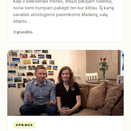
Kaip ir kiekvienais metais, atėjus pilkajam rudeniui,
norisi bent trumpam pabėgti ten kur šilčiau. Šį kartą
savaitės atostogoms pasirinkome Madeirą, salą
Atlanto…
3 gruodžio
APIE MUS