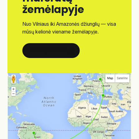
žemėlapyje
Nuo Vilniaus iki Amazonės džiunglių — visa
mūsų kelionė viename žemėlapyje.
Atidaryti žemėlapį