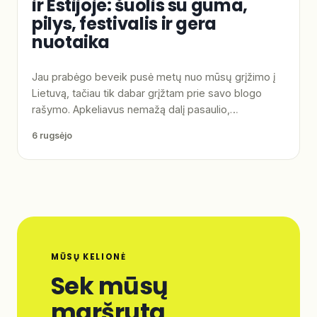
ir Estijoje: šuolis su guma,
pilys, festivalis ir gera
nuotaika
Jau prabėgo beveik pusė metų nuo mūsų grįžimo į
Lietuvą, tačiau tik dabar grįžtam prie savo blogo
rašymo. Apkeliavus nemažą dalį pasaulio,…
6 rugsėjo
MŪSŲ KELIONĖ
Sek mūsų
maršrutą