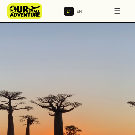
☰
LT
EN