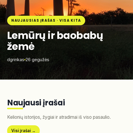
NAUJAUSIAS ĮRAŠAS · VISA KITA
Lemūrų ir baobabų
žemė
dgrinkas
26 gegužės
Naujausi įrašai
Kelionių istorijos, žygiai ir atradimai iš viso pasaulio.
Visi įrašai →