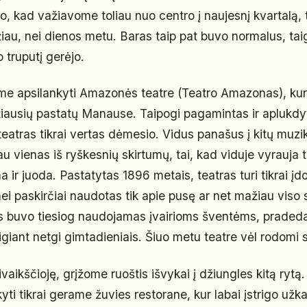
to, kad važiavome toliau nuo centro į naujesnį kvartalą,
žiau, nei dienos metu. Baras taip pat buvo normalus, tai
 truputį gerėjo.
me apsilankyti Amazonės teatre (Teatro Amazonas), kuri
ažiausių pastatų Manause. Taipogi pagamintas ir aplukdy
 teatras tikrai vertas dėmesio. Vidus panašus į kitų muzik
au vienas iš ryškesnių skirtumų, tai, kad viduje vyrauja
 ir juoda. Pastatytas 1896 metais, teatras turi tikrai įdo
nei paskirčiai naudotas tik apie pusę ar net mažiau vis
ą jis buvo tiesiog naudojamas įvairioms šventėms, prade
igiant netgi gimtadieniais. Šiuo metu teatre vėl rodomi s
ivaikščioję, grįžome ruoštis išvykai į džiungles kitą rytą
ti tikrai gerame žuvies restorane, kur labai įstrigo užk