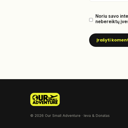
Noriu savo inte
nebereiktų įves
© 2026 Our Small Adventure · Ieva & Donatas