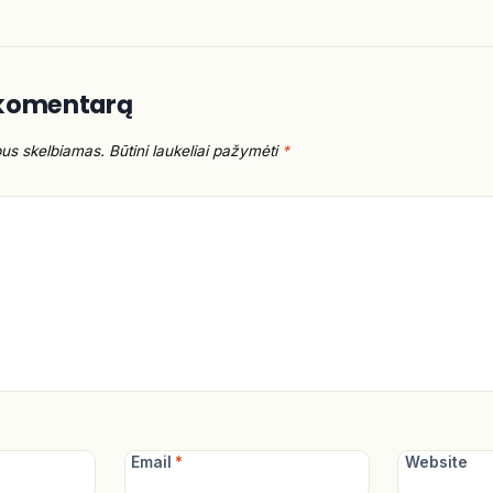
 komentarą
bus skelbiamas.
Būtini laukeliai pažymėti
*
Email
*
Website