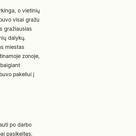
rkinga, o vietinių
 buvo visai gražu
ts gražiausias
mių dalykų.
as miestas
stinamoje zonoje,
 baigiant
buvo pakeliui į
iauti po darbo
ai pasikeitęs,