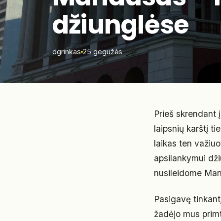
džiunglėse
dgrinkas
25 gegužės
Prieš skrendant
laipsnių karštį t
laikas ten važiuo
apsilankymui dži
nusileidome Mana
Pasigavę tinkant
žadėjo mus primt