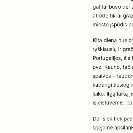
gal tai buvo dėl 
atrodė tikrai gra
miesto įspūdis po
Kitą dieną nuėjo
ryškiausių ir gr
Portugalijos, šis
pvz. Kauno, tači
spalvos – raudona
kadangi tiesiogi
laiko. Ilgą laik
išleistuvėmis, ba
Dar šiek tiek pas
spėjome apsilanky