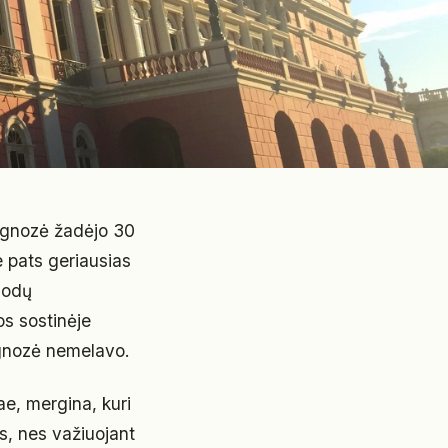
ognozė žadėjo 30
ne pats geriausias
riodų
os sostinėje
ognozė nemelavo.
e, mergina, kuri
s, nes važiuojant