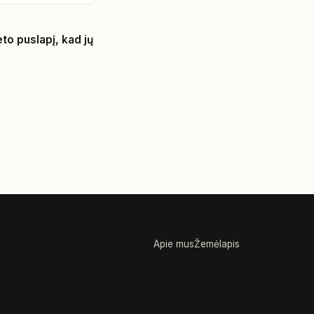
eto puslapį, kad jų
Apie mus
Žemėlapis