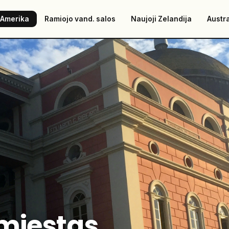
 Amerika
Ramiojo vand. salos
Naujoji Zelandija
Austra
miestas