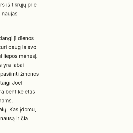
s iš tikrųjų prie
o naujas
dangi ji dienos
turi daug laisvo
ui liepos mėnesį.
 yra labai
 pasiimti žmonos
taigi Joel
a bent keletas
anams.
galų. Kas įdomu,
nausą ir čia