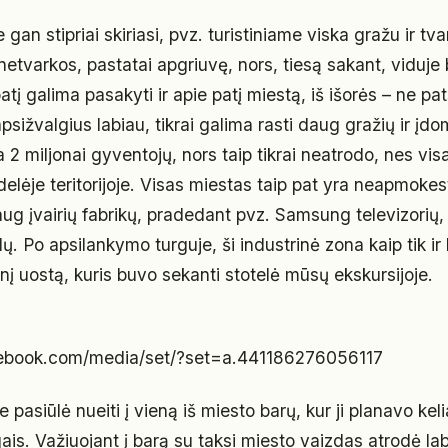
gan stipriai skiriasi, pvz. turistiniame viska gražu ir tva
netvarkos, pastatai apgriuvę, nors, tiesą sakant, viduje
patį galima pasakyti ir apie patį miestą, iš išorės – ne pa
psižvalgius labiau, tikrai galima rasti daug gražių ir įdo
 miljonai gyventojų, nors taip tikrai neatrodo, nes vis
delėje teritorijoje. Visas miestas taip pat yra neapmoke
aug įvairių fabrikų, pradedant pvz. Samsung televizorių,
 Po apsilankymo turguje, ši industrinė zona kaip tik ir 
inį uostą, kuris buvo sekanti stotelė mūsų ekskursijoje.
cebook.com/media/set/?set=a.441186276056117
pasiūlė nueiti į vieną iš miesto barų, kur ji planavo kel
gais. Važiuojant į barą su taksi miesto vaizdas atrodė lab