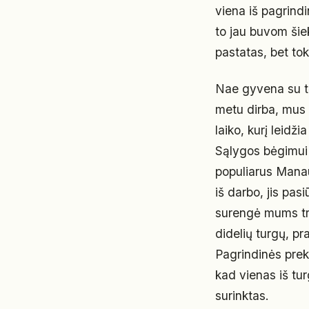
viena iš pagrindi
to jau buvom šie
pastatas, bet tok
Nae gyvena su tė
metu dirba, mus p
laiko, kurį leidž
Sąlygos bėgimui 
populiarus Manau
iš darbo, jis pas
surengė mums tru
didelių turgų, pr
Pagrindinės prek
kad vienas iš tu
surinktas.