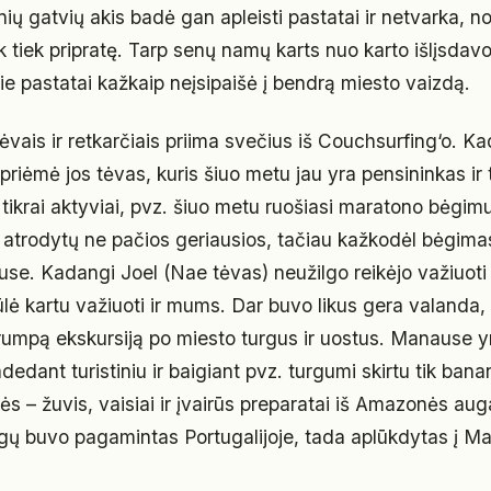
nių gatvių akis badė gan apleisti pastatai ir netvarka, nor
k tiek pripratę. Tarp senų namų karts nuo karto išlįsdav
ie pastatai kažkaip neįsipaišė į bendrą miesto vaizdą.
vais ir retkarčiais priima svečius iš Couchsurfing‘o. Ka
riėmė jos tėvas, kuris šiuo metu jau yra pensininkas ir 
ia tikrai aktyviai, pvz. šiuo metu ruošiasi maratono bėgim
atrodytų ne pačios geriausios, tačiau kažkodėl bėgimas
se. Kadangi Joel (Nae tėvas) neužilgo reikėjo važiuoti
iūlė kartu važiuoti ir mums. Dar buvo likus gera valanda, 
mpą ekskursiją po miesto turgus ir uostus. Manause yr
adedant turistiniu ir baigiant pvz. turgumi skirtu tik ban
ės – žuvis, vaisiai ir įvairūs preparatai iš Amazonės au
rgų buvo pagamintas Portugalijoje, tada aplūkdytas į Ma