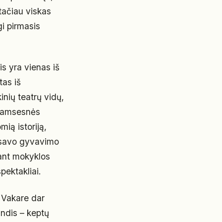
 tačiau viskas
gi pirmasis
s yra vienas iš
tas iš
inių teatrų vidų,
 tamsesnės
mią istoriją,
o savo gyvavimo
dant mokyklos
pektakliai.
. Vakare dar
andis – keptų