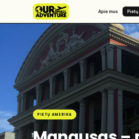
Apie mus
Pietų
PIETŲ AMERIKA
Manausas – 