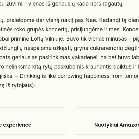
 su žuvimi – vienas iš geriausių kada nors ragautų.
ių, praleidome dar vieną naktį pas Nae. Kadangi tą dieną
etinės roko grupės koncertą, prisijungėme ir mes. Koncer
abai priminė Loftą Vilniuje. Buvo tik vienas minusas – pig
 džiunglių nespėjome užkąsti, gryna cukranendrių degtinė
ats geriausias pasirinkimas vakarienei, na bet buvo lab
o nelinksma kitą rytą paskubomis kraunantis daiktus ir l
iškai – Drinking is like borrowing happiness from tomorr
mę iš rytojaus).
e experience
Nuotykiai Amazon