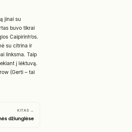
 jinai su
tas buvo tikrai
ios Caipirinh‘os.
 su citrina ir
ai linksma. Taip
ekiant į lėktuvą.
ow (Gerti – tai
KITAS →
ės džiunglėse