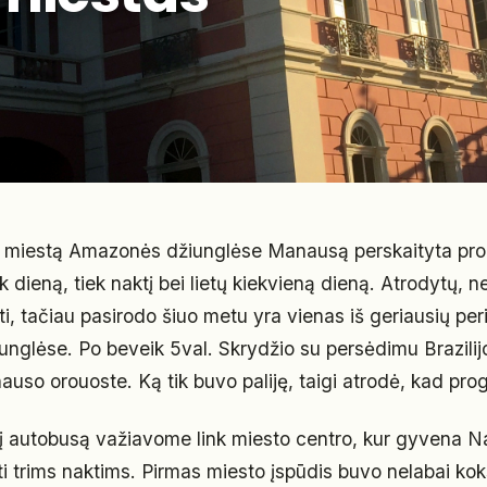
 į miestą Amazonės džiunglėse Manausą perskaityta pr
iek dieną, tiek naktį bei lietų kiekvieną dieną. Atrodytų, 
ti, tačiau pasirodo šiuo metu yra vienas iš geriausių pe
unglėse. Po beveik 5val. Skrydžio su persėdimu Brazilij
uso orouoste. Ką tik buvo paliję, taigi atrodė, kad pr
į autobusą važiavome link miesto centro, kur gyvena Na
i trims naktims. Pirmas miesto įspūdis buvo nelabai kok