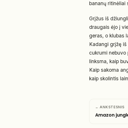
bananų ritinėliai
Grįžus iš džiungl
draugais ėjo į vi
geras, o klubas l
Kadangi grįžę iš
cukrumi nebuvo p
linksma, kaip buv
Kaip sakoma angl
kaip skolintis lai
← ANKSTESNIS
Amazon jungl