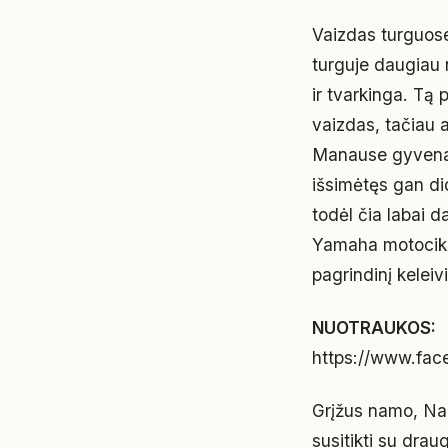
Vaizdas turguose 
turguje daugiau 
ir tvarkinga. Tą 
vaizdas, tačiau a
Manause gyvena 2
išsimėtęs gan di
todėl čia labai d
Yamaha motociklų.
pagrindinį keleiv
NUOTRAUKOS:
https://www.fa
Grįžus namo, Nae 
susitikti su drau