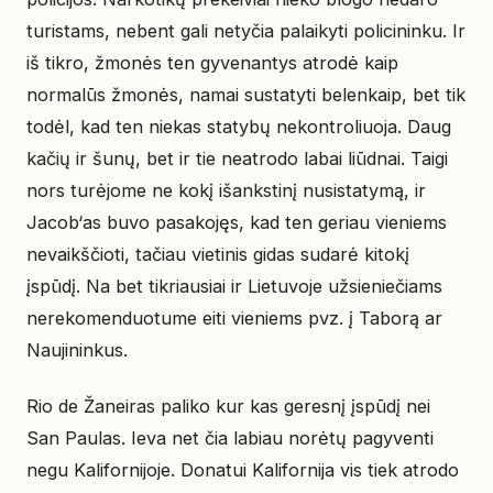
turistams, nebent gali netyčia palaikyti policininku. Ir
iš tikro, žmonės ten gyvenantys atrodė kaip
normalūs žmonės, namai sustatyti belenkaip, bet tik
todėl, kad ten niekas statybų nekontroliuoja. Daug
kačių ir šunų, bet ir tie neatrodo labai liūdnai. Taigi
nors turėjome ne kokį išankstinį nusistatymą, ir
Jacob‘as buvo pasakojęs, kad ten geriau vieniems
nevaikščioti, tačiau vietinis gidas sudarė kitokį
įspūdį. Na bet tikriausiai ir Lietuvoje užsieniečiams
nerekomenduotume eiti vieniems pvz. į Taborą ar
Naujininkus.
Rio de Žaneiras paliko kur kas geresnį įspūdį nei
San Paulas. Ieva net čia labiau norėtų pagyventi
negu Kalifornijoje. Donatui Kalifornija vis tiek atrodo