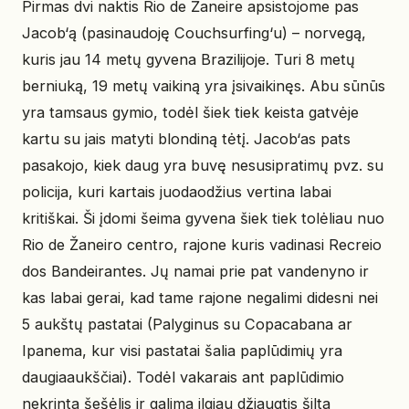
Pirmas dvi naktis Rio de Žaneire apsistojome pas
Jacob‘ą (pasinaudoję Couchsurfing‘u) – norvegą,
kuris jau 14 metų gyvena Brazilijoje. Turi 8 metų
berniuką, 19 metų vaikiną yra įsivaikinęs. Abu sūnūs
yra tamsaus gymio, todėl šiek tiek keista gatvėje
kartu su jais matyti blondiną tėtį. Jacob‘as pats
pasakojo, kiek daug yra buvę nesusipratimų pvz. su
policija, kuri kartais juodaodžius vertina labai
kritiškai. Ši įdomi šeima gyvena šiek tiek tolėliau nuo
Rio de Žaneiro centro, rajone kuris vadinasi Recreio
dos Bandeirantes. Jų namai prie pat vandenyno ir
kas labai gerai, kad tame rajone negalimi didesni nei
5 aukštų pastatai (Palyginus su Copacabana ar
Ipanema, kur visi pastatai šalia paplūdimių yra
daugiaaukščiai). Todėl vakarais ant paplūdimio
nekrinta šešėlis ir galima ilgiau džiaugtis šilta