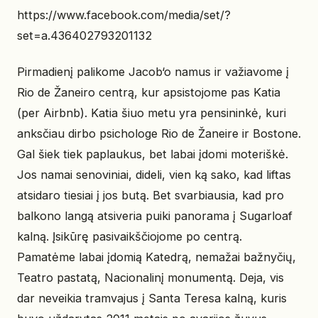
https://www.facebook.com/media/set/?
set=a.436402793201132
Pirmadienį palikome Jacob‘o namus ir važiavome į
Rio de Žaneiro centrą, kur apsistojome pas Katia
(per Airbnb). Katia šiuo metu yra pensininkė, kuri
anksčiau dirbo psichologe Rio de Žaneire ir Bostone.
Gal šiek tiek paplaukus, bet labai įdomi moteriškė.
Jos namai senoviniai, dideli, vien ką sako, kad liftas
atsidaro tiesiai į jos butą. Bet svarbiausia, kad pro
balkono langą atsiveria puiki panorama į Sugarloaf
kalną. Įsikūrę pasivaikščiojome po centrą.
Pamatėme labai įdomią Katedrą, nemažai bažnyčių,
Teatro pastatą, Nacionalinį monumentą. Deja, vis
dar neveikia tramvajus į Santa Teresa kalną, kuris