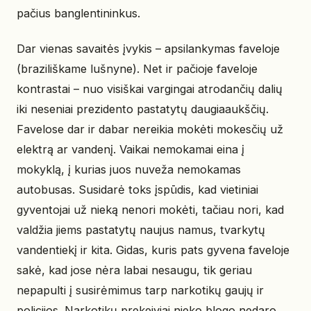
pačius banglentininkus.
Dar vienas savaitės įvykis – apsilankymas faveloje
(braziliškame lušnyne). Net ir pačioje faveloje
kontrastai – nuo visiškai vargingai atrodančių dalių
iki neseniai prezidento pastatytų daugiaaukščių.
Favelose dar ir dabar nereikia mokėti mokesčių už
elektrą ar vandenį. Vaikai nemokamai eina į
mokyklą, į kurias juos nuveža nemokamas
autobusas. Susidarė toks įspūdis, kad vietiniai
gyventojai už nieką nenori mokėti, tačiau nori, kad
valdžia jiems pastatytų naujus namus, tvarkytų
vandentiekį ir kita. Gidas, kuris pats gyvena faveloje
sakė, kad jose nėra labai nesaugu, tik geriau
nepapulti į susirėmimus tarp narkotikų gaujų ir
policijos. Narkotikų prekeiviai nieko blogo nedaro