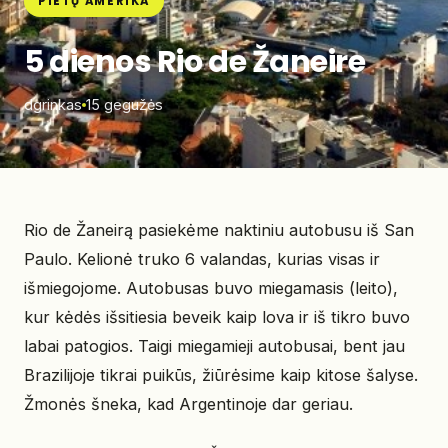
PIETŲ AMERIKA
5 dienos Rio de Žaneire
dgrinkas
15 gegužės
Rio de Žaneirą pasiekėme naktiniu autobusu iš San
Paulo. Kelionė truko 6 valandas, kurias visas ir
išmiegojome. Autobusas buvo miegamasis (leito),
kur kėdės išsitiesia beveik kaip lova ir iš tikro buvo
labai patogios. Taigi miegamieji autobusai, bent jau
Brazilijoje tikrai puikūs, žiūrėsime kaip kitose šalyse.
Žmonės šneka, kad Argentinoje dar geriau.