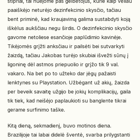
stipriai, tai nuėjome pas gelbėtojus, kurie kaip vėliau
paaiškėjo neturėjo dezinfekcinio skysčio, tačiau
bent priminė, kad kraujavimą galima sustabdyti koją
iškėlus aukščiau negu širdis. O dezinfekcinio skysčio
gavome netoliese esančioje paplūdimio kavinėje.
Tikėjomės grįžti anksčiau ir pailsėti bei sutvarkyti
žaizdą, tačiau Jakobas turėjo skubiai išvežti sūnų į
ligoninę dėl astmos priepuolio ir grįžo tik 9 val.
vakaro. Na bet po to užteko dar jėgų pažaisti
lenktynes su Playstation. Užbėgant už akių, žaizda
per beveik savaitę užgijo be jokių komplikacijų, gaila
tik tiek, kad neišėjo paplaukioti su banglente tikrai
gerame surfinimo taške.
Kitą dieną, sekmadienį, buvo motinos diena.
Brazilijoje tai labai didelė šventė, svarba prilygstanti