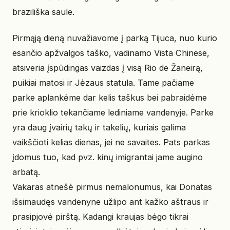
braziliška saule.
Pirmąją dieną nuvažiavome į parką Tijuca, nuo kurio
esančio apžvalgos taško, vadinamo Vista Chinese,
atsiveria įspūdingas vaizdas į visą Rio de Žaneirą,
puikiai matosi ir Jėzaus statula. Tame pačiame
parke aplankėme dar kelis taškus bei pabraidėme
prie krioklio tekančiame lediniame vandenyje. Parke
yra daug įvairių takų ir takelių, kuriais galima
vaikščioti kelias dienas, jei ne savaites. Pats parkas
įdomus tuo, kad pvz. kinų imigrantai jame augino
arbatą.
Vakaras atnešė pirmus nemalonumus, kai Donatas
išsimaudęs vandenyne užlipo ant kažko aštraus ir
prasipjovė pirštą. Kadangi kraujas bėgo tikrai