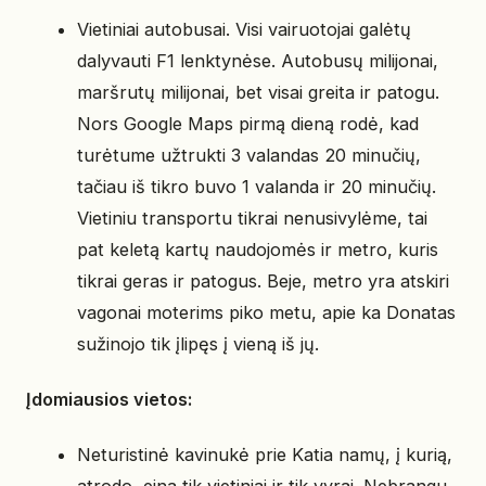
Vietiniai autobusai. Visi vairuotojai galėtų
dalyvauti F1 lenktynėse. Autobusų milijonai,
maršrutų milijonai, bet visai greita ir patogu.
Nors Google Maps pirmą dieną rodė, kad
turėtume užtrukti 3 valandas 20 minučių,
tačiau iš tikro buvo 1 valanda ir 20 minučių.
Vietiniu transportu tikrai nenusivylėme, tai
pat keletą kartų naudojomės ir metro, kuris
tikrai geras ir patogus. Beje, metro yra atskiri
vagonai moterims piko metu, apie ka Donatas
sužinojo tik įlipęs į vieną iš jų.
Įdomiausios vietos:
Neturistinė kavinukė prie Katia namų, į kurią,
atrodo, eina tik vietiniai ir tik vyrai. Nebrangu