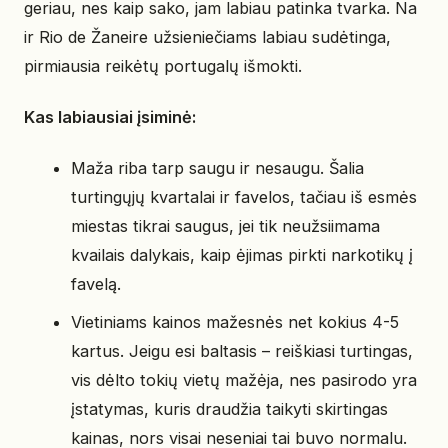
geriau, nes kaip sako, jam labiau patinka tvarka. Na
ir Rio de Žaneire užsieniečiams labiau sudėtinga,
pirmiausia reikėtų portugalų išmokti.
Kas labiausiai įsiminė:
Maža riba tarp saugu ir nesaugu. Šalia
turtingųjų kvartalai ir favelos, tačiau iš esmės
miestas tikrai saugus, jei tik neužsiimama
kvailais dalykais, kaip ėjimas pirkti narkotikų į
favelą.
Vietiniams kainos mažesnės net kokius 4-5
kartus. Jeigu esi baltasis – reiškiasi turtingas,
vis dėlto tokių vietų mažėja, nes pasirodo yra
įstatymas, kuris draudžia taikyti skirtingas
kainas, nors visai neseniai tai buvo normalu.