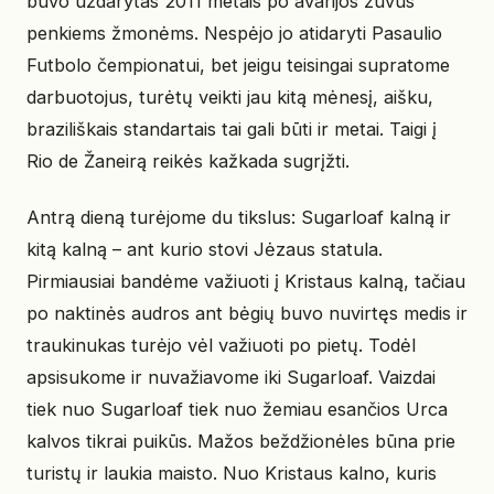
buvo uždarytas 2011 metais po avarijos žuvus
penkiems žmonėms. Nespėjo jo atidaryti Pasaulio
Futbolo čempionatui, bet jeigu teisingai supratome
darbuotojus, turėtų veikti jau kitą mėnesį, aišku,
braziliškais standartais tai gali būti ir metai. Taigi į
Rio de Žaneirą reikės kažkada sugrįžti.
Antrą dieną turėjome du tikslus: Sugarloaf kalną ir
kitą kalną – ant kurio stovi Jėzaus statula.
Pirmiausiai bandėme važiuoti į Kristaus kalną, tačiau
po naktinės audros ant bėgių buvo nuvirtęs medis ir
traukinukas turėjo vėl važiuoti po pietų. Todėl
apsisukome ir nuvažiavome iki Sugarloaf. Vaizdai
tiek nuo Sugarloaf tiek nuo žemiau esančios Urca
kalvos tikrai puikūs. Mažos beždžionėles būna prie
turistų ir laukia maisto. Nuo Kristaus kalno, kuris