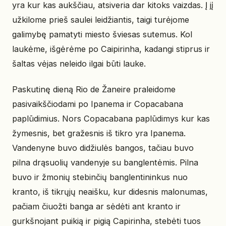
yra kur kas aukščiau, atsiveria dar kitoks vaizdas. Į jį
užkilome prieš saulei leidžiantis, taigi turėjome
galimybę pamatyti miesto šviesas sutemus. Kol
laukėme, išgėrėme po Caipirinha, kadangi stiprus ir
šaltas vėjas neleido ilgai būti lauke.
Paskutinę dieną Rio de Žaneire praleidome
pasivaikščiodami po Ipanema ir Copacabana
paplūdimius. Nors Copacabana paplūdimys kur kas
žymesnis, bet gražesnis iš tikro yra Ipanema.
Vandenyne buvo didžiulės bangos, tačiau buvo
pilna drąsuolių vandenyje su banglentėmis. Pilna
buvo ir žmonių stebinčių banglentininkus nuo
kranto, iš tikrųjų neaišku, kur didesnis malonumas,
pačiam čiuožti banga ar sėdėti ant kranto ir
gurkšnojant puikią ir pigią Capirinha, stebėti tuos