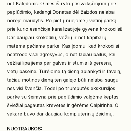
net Kalėdoms. O mes iš ryto pasivaikščiojom prie
paplūdimio, kadangi Donatas dėl žaizdos nelabai
norėjo maudytis. Po pietų nuėjome į vietinį parką,
prie kurio esančioje kanalizacijoje gyvena krokodilai!
Dar daugiau krokodilų, vėžlių ir net kapibarų
matėme pačiame parke. Kas įdomu, kad krokodilai
neatrodo visai agresyvūs, o net labiau bailūs, kai
vėžliai lipa jiems per galvas ir stumia iš geresnių
vietų baseine. Turėjome tą dieną aplankyti ir favelą,
tačiau motinos dieną ten galėjo būti nelabai saugu,
nes visi švenčia. Todėl po trumputės ekskursijos
parke su šeimyna prie paplūdimio valgėme keptas
šviežiai pagautas krevetes ir gėrėme Caipirinha. O
vakare buvo dar daugiau kompiuterinių žaidimų.
NUOTRAUKOS: