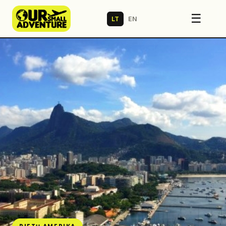
☰
LT
EN