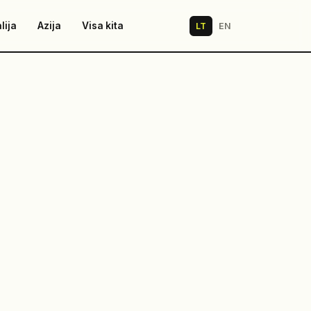
lija
Azija
Visa kita
LT
EN