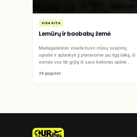
VISA KITA
Lemūrų ir baobabų žemė
Madagaskaras visada buvo mūsų svajonių
sąraše ir aplankyti jį planavome jau ilgą laiką, iš
esmės vos tik grįžę iš savo kelionės aplink…
26 gegužės