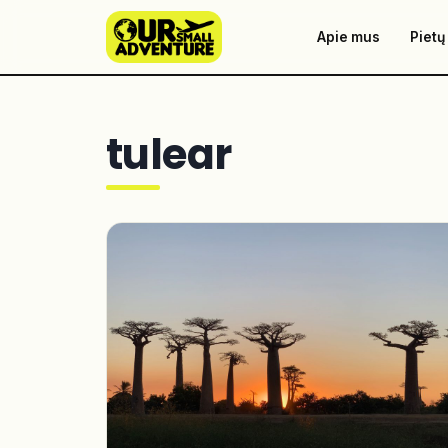
Apie mus
Pietų
tulear