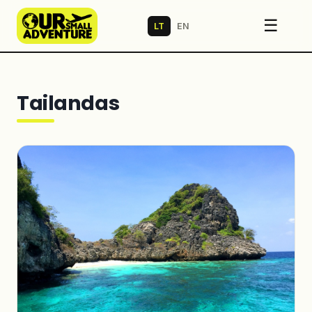
☰
LT
EN
Tailandas