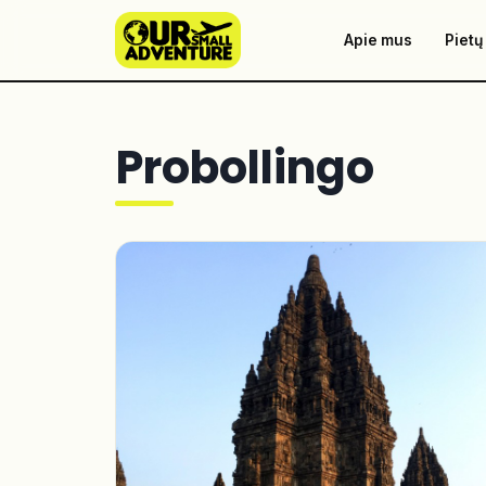
Apie mus
Pietų
Probollingo