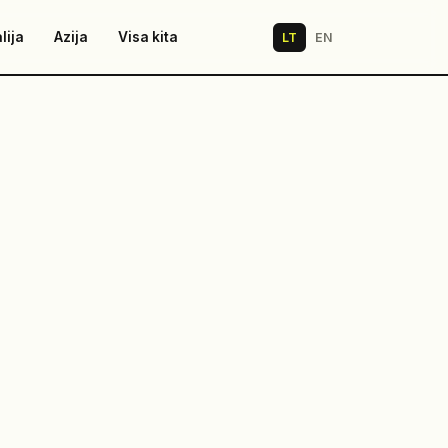
lija
Azija
Visa kita
LT
EN