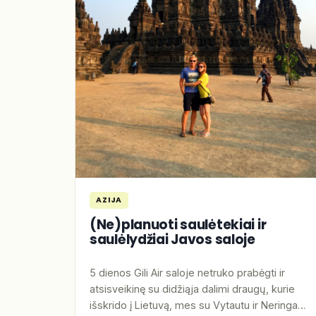
AZIJA
(Ne)planuoti saulėtekiai ir
saulėlydžiai Javos saloje
5 dienos Gili Air saloje netruko prabėgti ir
atsisveikinę su didžiąja dalimi draugų, kurie
išskrido į Lietuvą, mes su Vytautu ir Neringa…