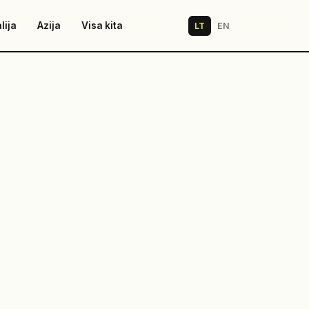
lija
Azija
Visa kita
LT
EN