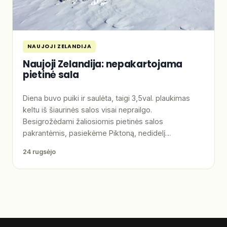
NAUJOJI ZELANDIJA
Naujoji Zelandija: nepakartojama
pietinė sala
Diena buvo puiki ir saulėta, taigi 3,5val. plaukimas
keltu iš šiaurinės salos visai neprailgo.
Besigrožėdami žaliosiomis pietinės salos
pakrantėmis, pasiekėme Piktoną, nedidelį…
24 rugsėjo