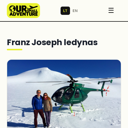
☰
LT
EN
Franz Joseph ledynas