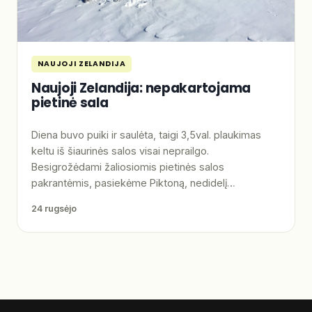
NAUJOJI ZELANDIJA
Naujoji Zelandija: nepakartojama
pietinė sala
Diena buvo puiki ir saulėta, taigi 3,5val. plaukimas
keltu iš šiaurinės salos visai neprailgo.
Besigrožėdami žaliosiomis pietinės salos
pakrantėmis, pasiekėme Piktoną, nedidelį…
24 rugsėjo