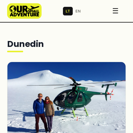
☰
LT
EN
Dunedin