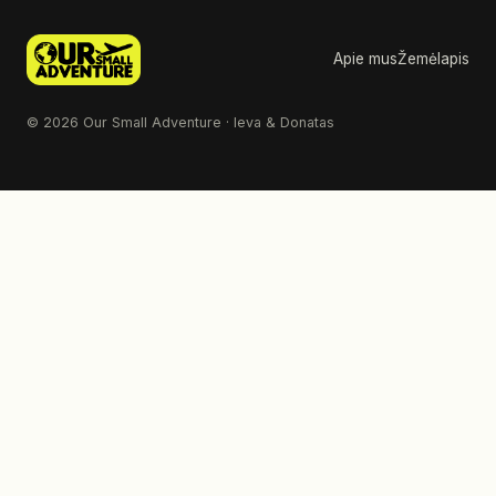
Apie mus
Žemėlapis
© 2026 Our Small Adventure · Ieva & Donatas