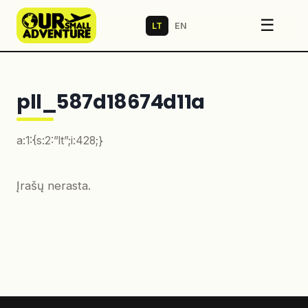
☰
LT
EN
pll_587d18674d11a
a:1:{s:2:”lt”;i:428;}
Įrašų nerasta.