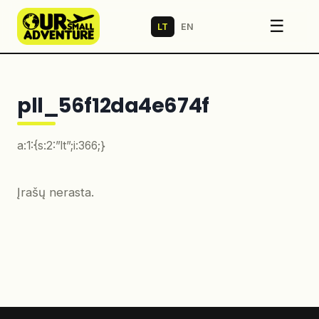
☰
LT
EN
pll_56f12da4e674f
a:1:{s:2:”lt”;i:366;}
Įrašų nerasta.