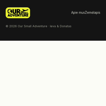
Apie mus
Žemėlapis
© 2026 Our Small Adventure · Ieva & Donatas