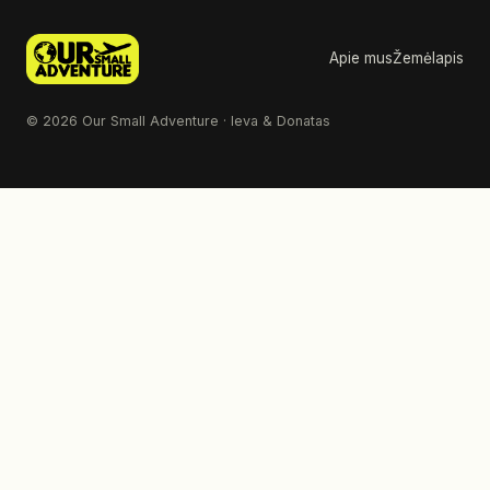
Apie mus
Žemėlapis
© 2026 Our Small Adventure · Ieva & Donatas