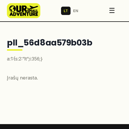
☰
LT
EN
pll_56d8aa579b03b
a:1:{s:2:”lt”;i:356;}
Įrašų nerasta.