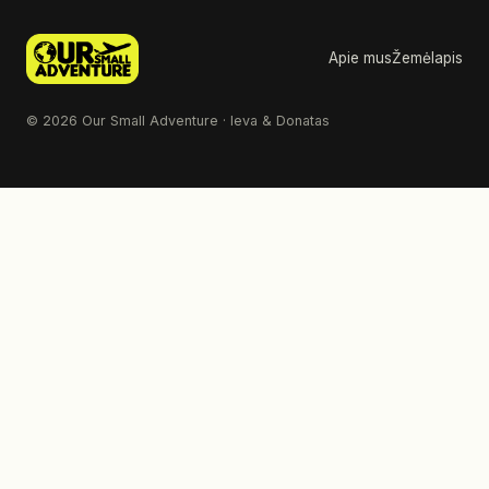
Apie mus
Žemėlapis
© 2026 Our Small Adventure · Ieva & Donatas