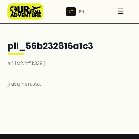
☰
LT
EN
pll_56b232816a1c3
a:1:{s:2:”lt”;i:338;}
Įrašų nerasta.