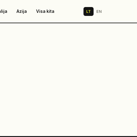
lija
Azija
Visa kita
LT
EN