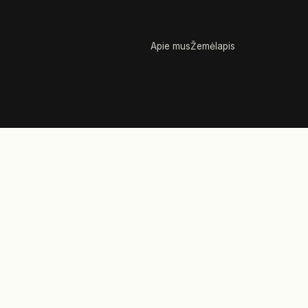
Apie mus
Žemėlapis