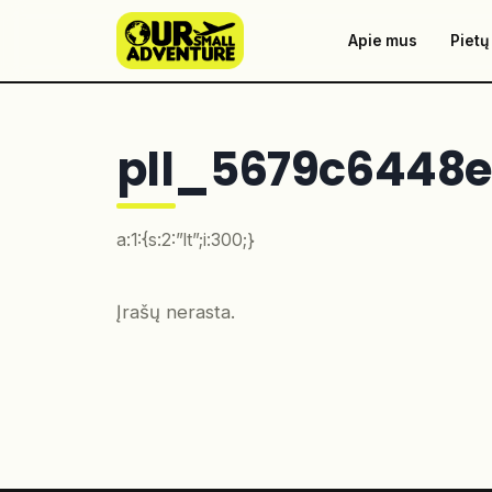
Apie mus
Pietų
pll_5679c6448e
a:1:{s:2:”lt”;i:300;}
Įrašų nerasta.