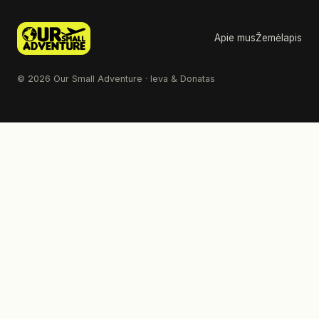
Apie mus
Žemėlapis
© 2026 Our Small Adventure · Ieva & Donatas