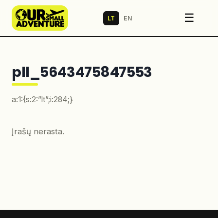
☰
LT
EN
pll_5643475847553
a:1:{s:2:”lt”;i:284;}
Įrašų nerasta.