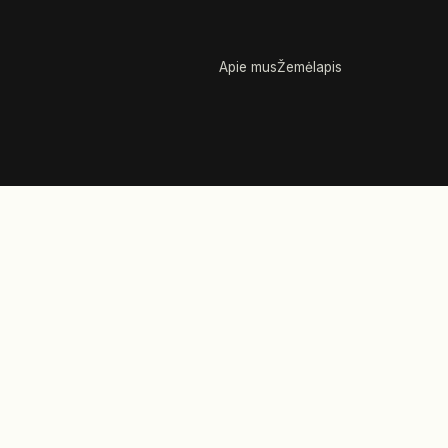
Apie mus
Žemėlapis