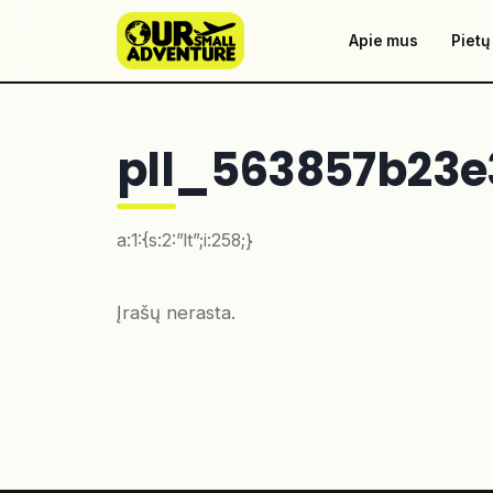
Apie mus
Pietų
pll_563857b23e
a:1:{s:2:”lt”;i:258;}
Įrašų nerasta.