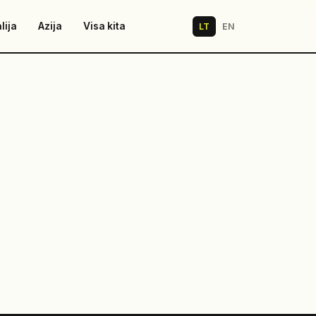
lija
Azija
Visa kita
LT
EN