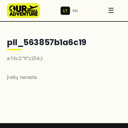
☰
LT
EN
pll_563857b1a6c19
a:1:{s:2:”lt”;i:254;}
Įrašų nerasta.