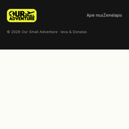
Apie mus
Žemėlapis
© 2026 Our Small Adventure · Ieva & Donatas