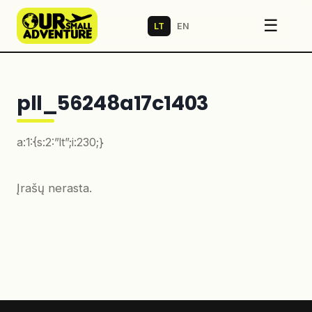
☰
LT
EN
pll_56248a17c1403
a:1:{s:2:”lt”;i:230;}
Įrašų nerasta.