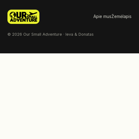
Apie mus
Žemėlapis
© 2026 Our Small Adventure · Ieva & Donatas