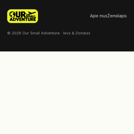
Apie mus
Žemėlapis
© 2026 Our Small Adventure · Ieva & Donatas