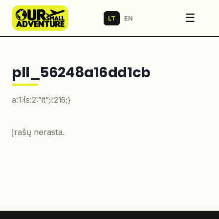
☰
LT
EN
pll_56248a16dd1cb
a:1:{s:2:”lt”;i:216;}
Įrašų nerasta.