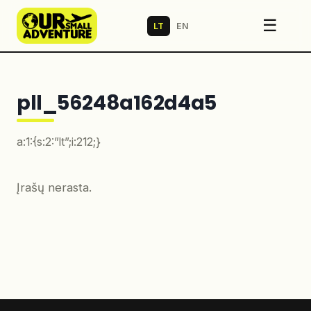
☰
LT
EN
pll_56248a162d4a5
a:1:{s:2:”lt”;i:212;}
Įrašų nerasta.