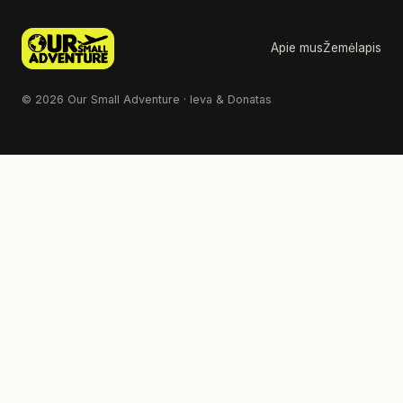
Apie mus
Žemėlapis
© 2026 Our Small Adventure · Ieva & Donatas