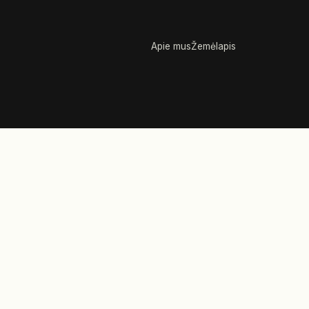
Apie mus
Žemėlapis