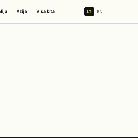
lija
Azija
Visa kita
LT
EN