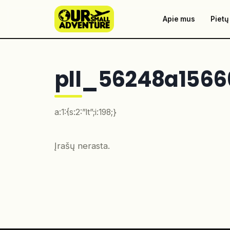
Apie mus
Pietų
pll_56248a1566
a:1:{s:2:”lt”;i:198;}
Įrašų nerasta.