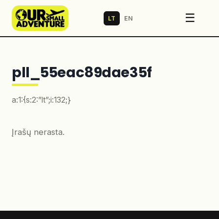
☰
LT
EN
pll_55eac89dae35f
a:1:{s:2:”lt”;i:132;}
Įrašų nerasta.