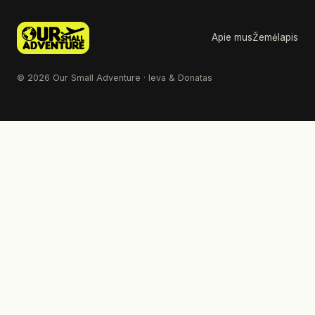
Apie mus
Žemėlapis
© 2026 Our Small Adventure · Ieva & Donatas