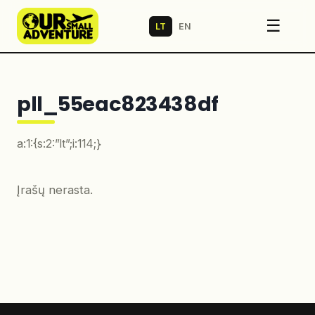
☰
LT
EN
pll_55eac823438df
a:1:{s:2:”lt”;i:114;}
Įrašų nerasta.