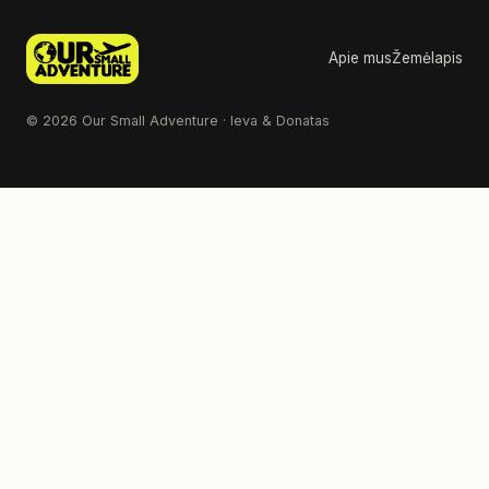
Apie mus
Žemėlapis
© 2026 Our Small Adventure · Ieva & Donatas