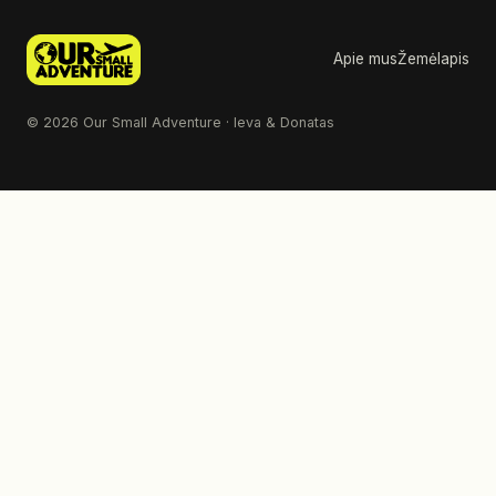
Apie mus
Žemėlapis
© 2026 Our Small Adventure · Ieva & Donatas