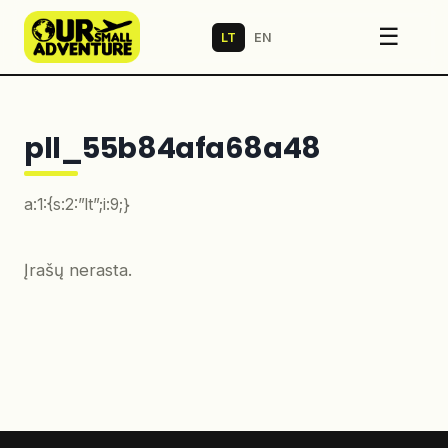
☰
LT
EN
pll_55b84afa68a48
a:1:{s:2:”lt”;i:9;}
Įrašų nerasta.