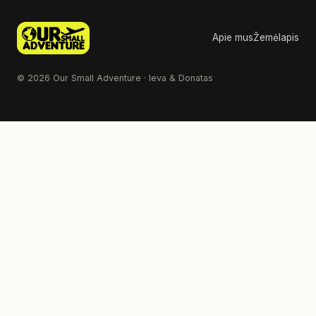
Apie mus
Žemėlapis
© 2026 Our Small Adventure · Ieva & Donatas