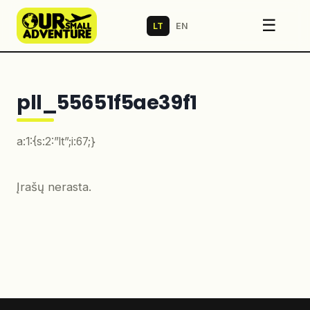
☰
LT
EN
pll_55651f5ae39f1
a:1:{s:2:”lt”;i:67;}
Įrašų nerasta.