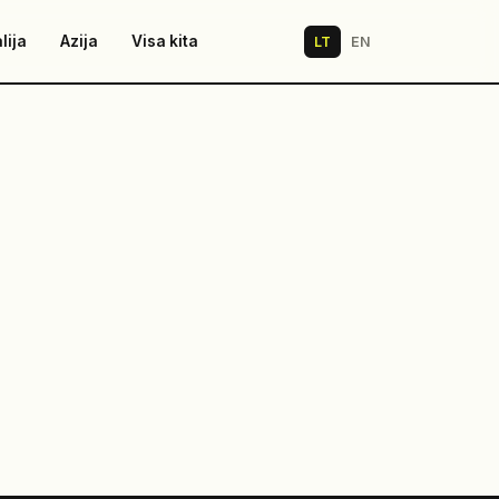
lija
Azija
Visa kita
LT
EN