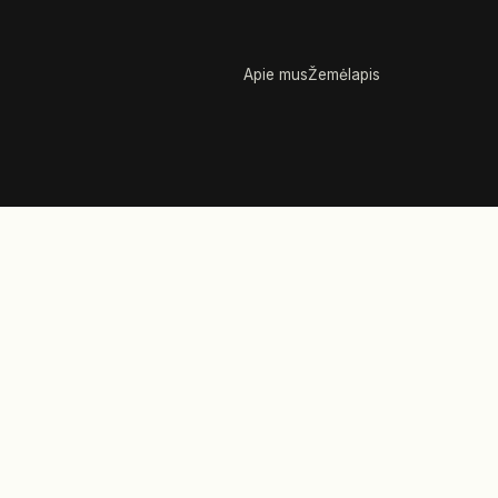
Apie mus
Žemėlapis