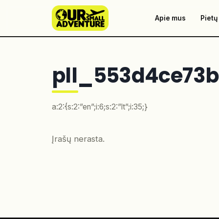
Apie mus
Pietų
pll_553d4ce73b
a:2:{s:2:”en”;i:6;s:2:”lt”;i:35;}
Įrašų nerasta.